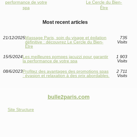
performance de votre
Le Cercle du Bien-
spa
Être
Most recent articles
21/12/2025
Massage Paris, soin du visage et épilation
735
définitive : découvrez Le Cercle du Bien-
Visits
Être
15/5/2024
Les meilleures pompes jacuzzi pour garantir
1 903
la performance de votre spa
Visits
08/6/2023
Profitez des avantages des promotions spas
2 711
: évasion et relaxation à des prix abordables.
Visits
bulle2paris.com
Site Structure