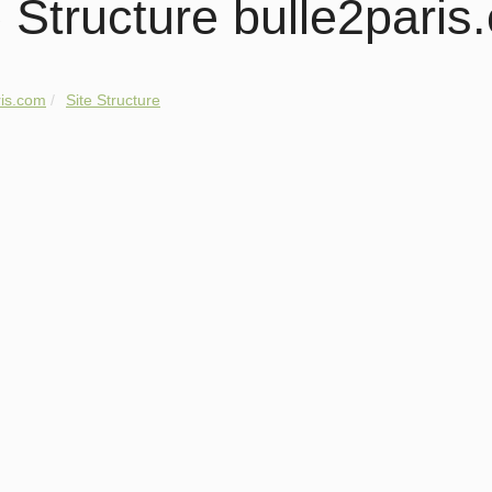
e Structure bulle2paris
ris.com
Site Structure