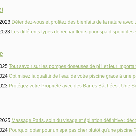
i
/2023
Détendez-vous et profitez des bienfaits de la nature avec
/2023
Les différents types de réchauffeurs pour spa disponibles 
e
2025
Tout savoir sur les pompes doseuses de pH et leur importa
2024
Optimisez la qualité de l'eau de votre piscine grâce à un
2023
Protégez votre Propriété avec des Barres Bâchées : Une Sol
/2025
Massage Paris, soin du visage et épilation définitive : dé
2024
Pourquoi opter pour un spa pas cher plutôt qu'une piscine 