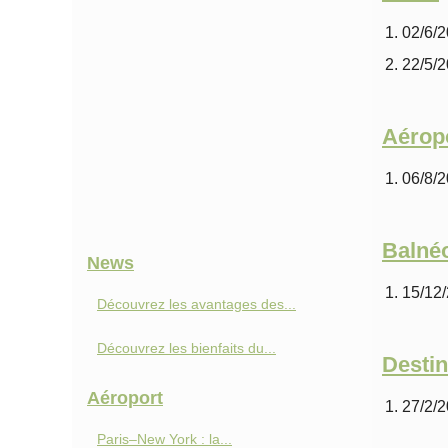
02/6/
22/5/
Aérop
06/8/
Balné
News
15/12
Découvrez les avantages des...
Découvrez les bienfaits du...
Destin
Aéroport
27/2/
Paris–New York : la...