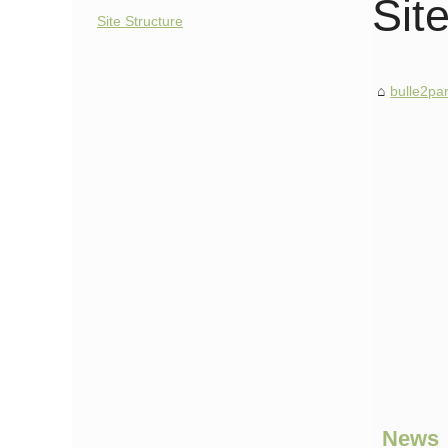
Sit
Site Structure
bulle2pa
News