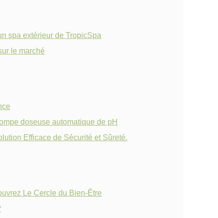
 un spa extérieur de TropicSpa
sur le marché
nce
e pompe doseuse automatique de pH
ution Efficace de Sécurité et Sûreté.
couvrez Le Cercle du Bien-Être
?