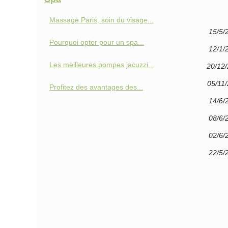
Massage Paris, soin du visage...
15/5/
Pourquoi opter pour un spa...
12/1/
Les meilleures pompes jacuzzi...
20/12
05/11
Profitez des avantages des...
14/6/
08/6/
02/6/
22/5/