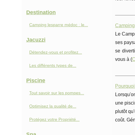
Destination
Camping lesparre médoc : le...
Camping 
Le Campin
Jacuzzi
ses paysa
se divert
Détendez-vous et profitez...
vous à (
C
Les différents types de...
Piscine
Pourquoi 
Tout savoir sur les pompes...
Lorsqu'on
une pisci
Optimisez la qualité de...
plutôt qu
Protégez votre Propriété...
coût. Gén
Spa