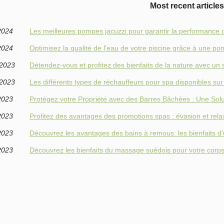
Most recent articles
2024
Les meilleures pompes jacuzzi pour garantir la performance 
2024
Optimisez la qualité de l'eau de votre piscine grâce à une 
/2023
Détendez-vous et profitez des bienfaits de la nature avec un
/2023
Les différents types de réchauffeurs pour spa disponibles su
2023
Protégez votre Propriété avec des Barres Bâchées : Une Solut
2023
Profitez des avantages des promotions spas : évasion et rela
2023
Découvrez les avantages des bains à remous: les bienfaits d
2023
Découvrez les bienfaits du massage suédois pour votre corps 