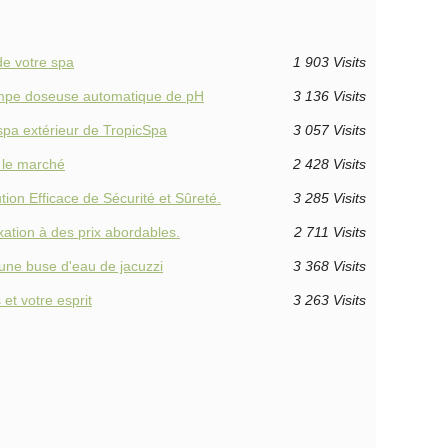
de votre spa
1 903 Visits
pompe doseuse automatique de pH
3 136 Visits
 spa extérieur de TropicSpa
3 057 Visits
r le marché
2 428 Visits
ion Efficace de Sécurité et Sûreté.
3 285 Visits
xation à des prix abordables.
2 711 Visits
'une buse d'eau de jacuzzi
3 368 Visits
et votre esprit
3 263 Visits