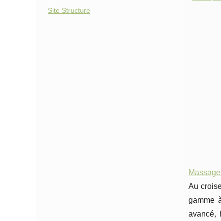
Site Structure
Massage P
Au crois
gamme à 
avancé, h