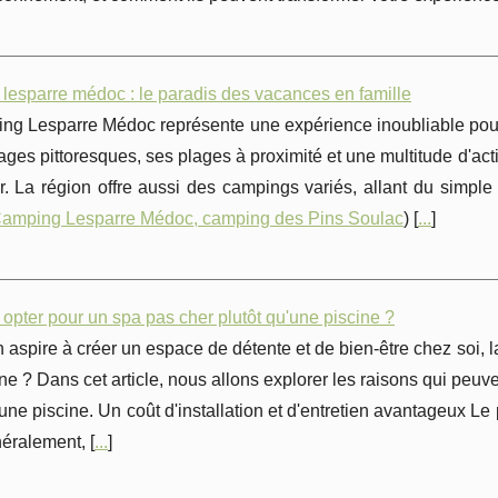
lesparre médoc : le paradis des vacances en famille
g Lesparre Médoc représente une expérience inoubliable pour l
ges pittoresques, ses plages à proximité et une multitude d'act
ir. La région offre aussi des campings variés, allant du simpl
amping Lesparre Médoc, camping des Pins Soulac
) [
...
]
opter pour un spa pas cher plutôt qu'une piscine ?
 aspire à créer un espace de détente et de bien-être chez soi, la
ne ? Dans cet article, nous allons explorer les raisons qui peuven
'une piscine. Un coût d'installation et d'entretien avantageux L
éralement, [
...
]